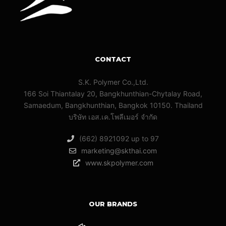
CONTACT
S.K. Polymer Co.,Ltd.
166 Soi Thiantalay 20, Bangkhunthian-Chytalay Road,
Samaedum, Bangkhunthian, Bangkok 10150. Thailand
บริษัท เอส.เค.โพลีเมอร์ จํากัด
(662) 8921092 up to 97
marketing@skthai.com
www.skpolymer.com
OUR BRANDS