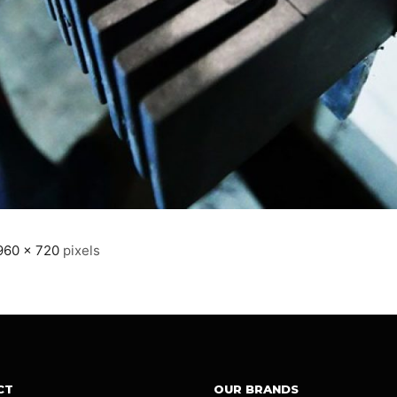
960 × 720
pixels
CT
OUR BRANDS