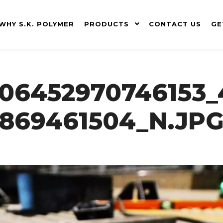
WHY S.K. POLYMER
PRODUCTS
CONTACT US
GE
106452970746153_
869461504_N.JP