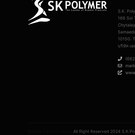
S.K. Pol
166 Soi 
Chytala
Samaedu
10150. T
บริษัท เอ
(662
mark
www.
Rubber Parts
ยางหยอด
All Right Reserved 2024 S.K.Po