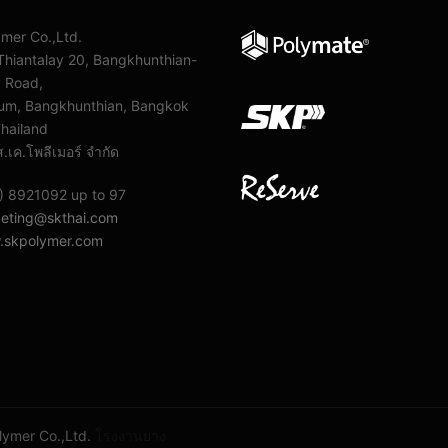
ymer Co.,Ltd.
Thiantalay 20, Bangkhunthian-
y Road,
m, Bangkhunthian, Bangkok
hailand
ส.เค.โพลีเมอร์ จํากัด
) 8921092 up to 97
eting@skthai.com
skpolymer.com
lymer Co.,Ltd.
โรงงานยาง