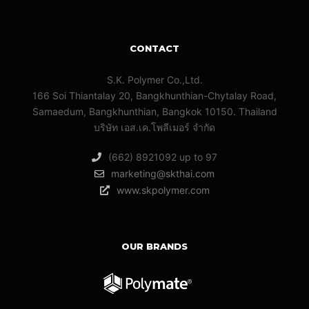
CONTACT
S.K. Polymer Co.,Ltd.
166 Soi Thiantalay 20, Bangkhunthian-Chytalay Road,
Samaedum, Bangkhunthian, Bangkok 10150. Thailand
บริษัท เอส.เค.โพลีเมอร์ จํากัด
(662) 8921092 up to 97
marketing@skthai.com
www.skpolymer.com
OUR BRANDS