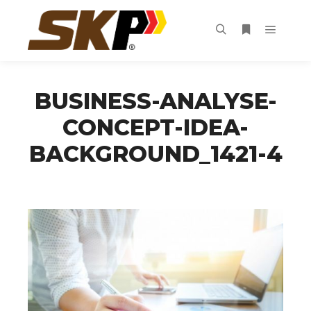
Main m
Search
More info
BUSINESS-ANALYSE-
CONCEPT-IDEA-
BACKGROUND_1421-4