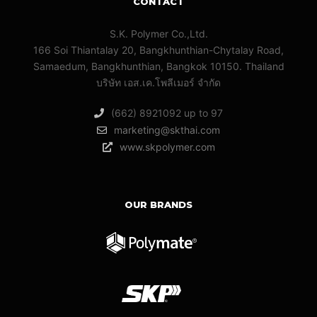
CONTACT
S.K. Polymer Co.,Ltd.
166 Soi Thiantalay 20, Bangkhunthian-Chytalay Road,
Samaedum, Bangkhunthian, Bangkok 10150. Thailand
บริษัท เอส.เค.โพลีเมอร์ จํากัด
(662) 8921092 up to 97
marketing@skthai.com
www.skpolymer.com
OUR BRANDS