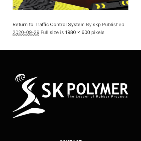
Return to Traffic Control System
By
skp
Published
2020-09-29
Full size is
1980 × 600
pixels